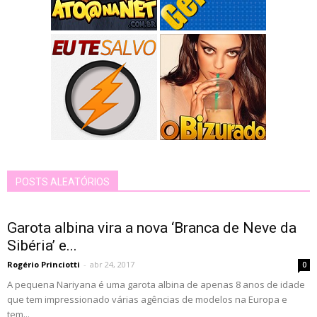
POSTS ALEATÓRIOS
Garota albina vira a nova ‘Branca de Neve da
Sibéria’ e...
Rogério Princiotti
-
abr 24, 2017
0
A pequena Nariyana é uma garota albina de apenas 8 anos de idade
que tem impressionado várias agências de modelos na Europa e
tem...