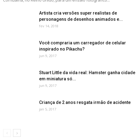
Cornualha, no Reino Unido, para um ensaio fotográfico...
Artista cria versões super realistas de
personagens de desenhos animados e...
fev 14, 2018
Você compraria um carregador de celular
inspirado no Pikachu?
jun 9, 2017
Stuart Little da vida real: Hamster ganha cidade
em miniatura só...
jun 9, 2017
Criança de 2 anos resgata irmão de acidente
jan 5, 2017