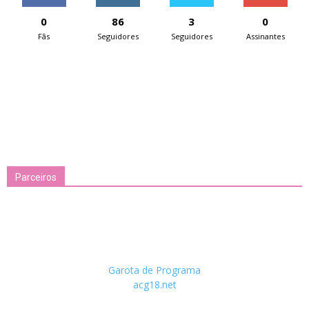
0
86
3
0
Fãs
Seguidores
Seguidores
Assinantes
Parceiros
Garota de Programa
acg18.net