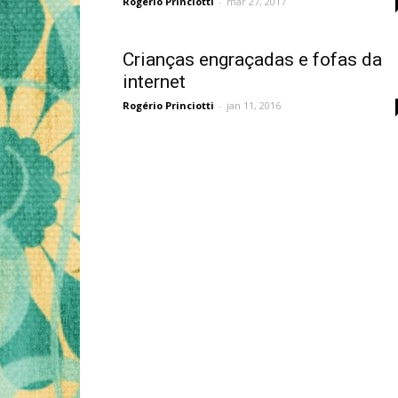
Rogério Princiotti
-
mar 27, 2017
Crianças engraçadas e fofas da
internet
Rogério Princiotti
-
jan 11, 2016