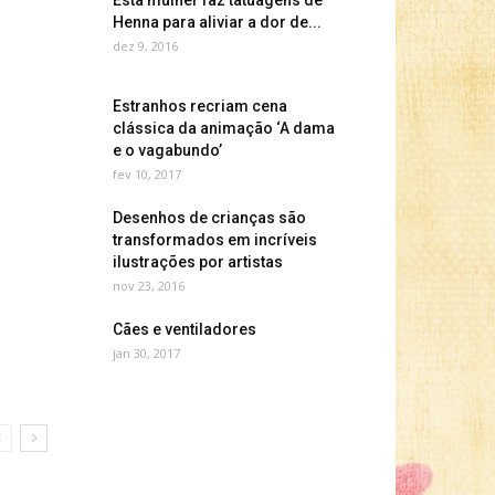
Esta mulher faz tatuagens de
Henna para aliviar a dor de...
dez 9, 2016
Estranhos recriam cena
clássica da animação ‘A dama
e o vagabundo’
fev 10, 2017
Desenhos de crianças são
transformados em incríveis
ilustrações por artistas
nov 23, 2016
Cães e ventiladores
jan 30, 2017