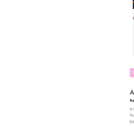
A
Ro
A 
fo
be