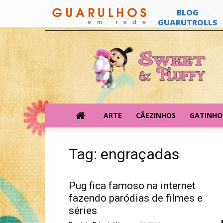
Sweet
&
Fluffy
ARTE
CÃEZINHOS
GATINHO
Tag: engraçadas
Pug fica famoso na internet
fazendo paródias de filmes e
séries