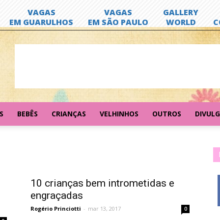
S
BEBÊS
CRIANÇAS
VELHINHOS
OUTROS
DIVUL
10 crianças bem intrometidas e
engraçadas
Rogério Princiotti
-
mar 13, 2017
0