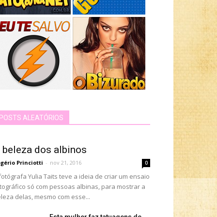
POSTS ALEATÓRIOS
 beleza dos albinos
gério Princiotti
-
nov 21, 2016
0
fotógrafa Yulia Taits teve a ideia de criar um ensaio
tográfico só com pessoas albinas, para mostrar a
leza delas, mesmo com esse...