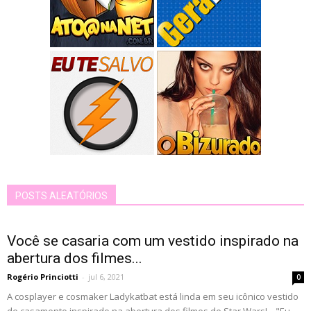
POSTS ALEATÓRIOS
Você se casaria com um vestido inspirado na
abertura dos filmes...
Rogério Princiotti
-
jul 6, 2021
0
A cosplayer e cosmaker Ladykatbat está linda em seu icônico vestido