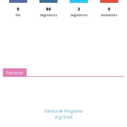
0
86
3
0
Fãs
Seguidores
Seguidores
Assinantes
Parceiros
Garota de Programa
acg18.net