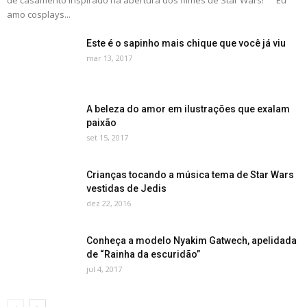
de casamento inspirado na abertura dos filmes de Star Wars! "Eu
amo cosplays...
Este é o sapinho mais chique que você já viu
mar 13, 2017
A beleza do amor em ilustrações que exalam
paixão
set 15, 2017
Crianças tocando a música tema de Star Wars
vestidas de Jedis
dez 22, 2016
Conheça a modelo Nyakim Gatwech, apelidada
de “Rainha da escuridão”
jul 4, 2017