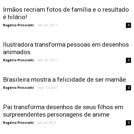
Irmãos recriam fotos de família e o resultado
é hilário!
Rogério Princiotti
-
abr 20, 2017
0
Ilustradora transforma pessoas em desenhos
animados
Rogério Princiotti
-
abr 19, 2017
0
Brasileira mostra a felicidade de ser mamãe
Rogério Princiotti
-
mar 13, 2017
0
Pai transforma desenhos de seus filhos em
surpreendentes personagens de anime
Rogério Princiotti
-
jan 24, 2017
0