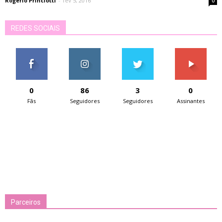
Rogério Princiotti
-
fev 5, 2016
0
REDES SOCIAIS
0
86
3
0
Fãs
Seguidores
Seguidores
Assinantes
Parceiros