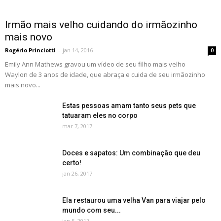
Irmão mais velho cuidando do irmãozinho
mais novo
Rogério Princiotti
-
jan 14, 2016
0
Emily Ann Mathews gravou um vídeo de seu filho mais velho
Waylon de 3 anos de idade, que abraça e cuida de seu irmãozinho
mais novo...
Estas pessoas amam tanto seus pets que
tatuaram eles no corpo
mar 7, 2017
Doces e sapatos: Um combinação que deu
certo!
jan 26, 2017
Ela restaurou uma velha Van para viajar pelo
mundo com seu...
jan 5, 2017