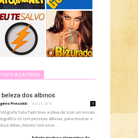
POSTS ALEATÓRIOS
 beleza dos albinos
gério Princiotti
-
nov 21, 2016
0
fotógrafa Yulia Taits teve a ideia de criar um ensaio
tográfico só com pessoas albinas, para mostrar a
leza delas, mesmo com esse...