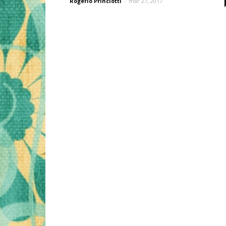
Rogério Princiotti
-
mar 27, 2017