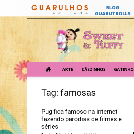
Sweet
&
Fluffy
ARTE
CÃEZINHOS
GATINHO
Tag: famosas
Pug fica famoso na internet
fazendo paródias de filmes e
séries