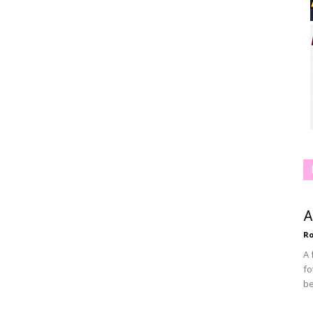
A
Ro
A 
fo
be