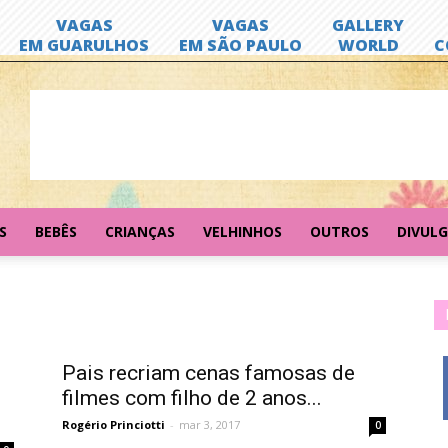
S
BEBÊS
CRIANÇAS
VELHINHOS
OUTROS
DIVUL
Pais recriam cenas famosas de
filmes com filho de 2 anos...
Rogério Princiotti
-
mar 3, 2017
0