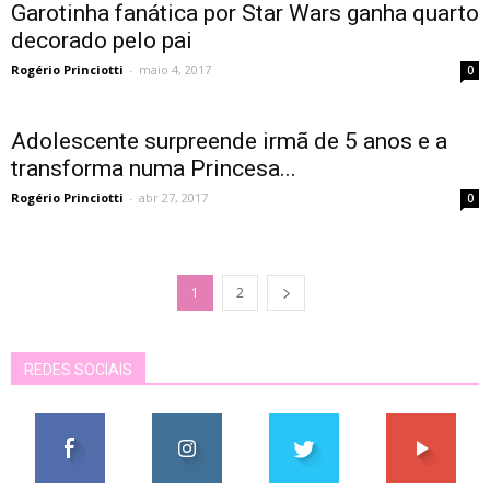
Garotinha fanática por Star Wars ganha quarto
decorado pelo pai
Rogério Princiotti
-
maio 4, 2017
0
Adolescente surpreende irmã de 5 anos e a
transforma numa Princesa...
Rogério Princiotti
-
abr 27, 2017
0
1
2
REDES SOCIAIS