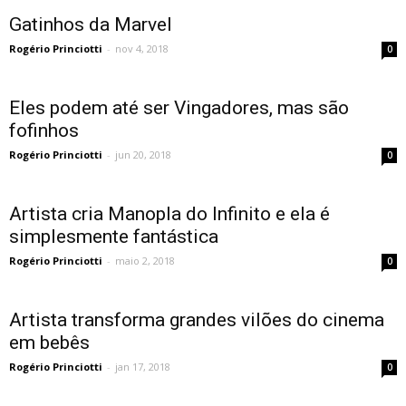
Gatinhos da Marvel
Rogério Princiotti
-
nov 4, 2018
0
Eles podem até ser Vingadores, mas são
fofinhos
Rogério Princiotti
-
jun 20, 2018
0
Artista cria Manopla do Infinito e ela é
simplesmente fantástica
Rogério Princiotti
-
maio 2, 2018
0
Artista transforma grandes vilões do cinema
em bebês
Rogério Princiotti
-
jan 17, 2018
0