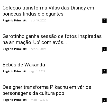
Coleção transforma Vilãs das Disney em
bonecas lindas e elegantes
Rogério Princiotti
-
out 19, 2020
0
Garotinho ganha sessão de fotos inspiradas
na animação ‘Up’ com avós...
Rogério Princiotti
-
set 20, 2019
0
Bebês de Wakanda
Rogério Princiotti
-
ago 1, 2019
0
Designer transforma Pikachu em vários
personagens da cultura pop
Rogério Princiotti
-
maio 10, 2019
0