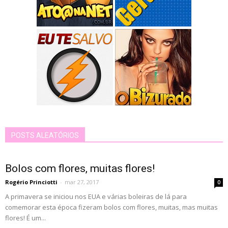
POSTS ALEATÓRIOS
Bolos com flores, muitas flores!
Rogério Princiotti
-
mar 27, 2017
0
A primavera se iniciou nos EUA e várias boleiras de lá para
comemorar esta época fizeram bolos com flores, muitas, mas muitas
flores! É um...