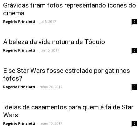
Grávidas tiram fotos representando ícones do
cinema
Rogério Princiotti
-
jul 5, 2017
0
A beleza da vida noturna de Tóquio
Rogério Princiotti
-
jun 15, 2017
0
E se Star Wars fosse estrelado por gatinhos
fofos?
Rogério Princiotti
-
maio 26, 2017
0
Ideias de casamentos para quem é fã de Star
Wars
Rogério Princiotti
-
maio 10, 2017
0