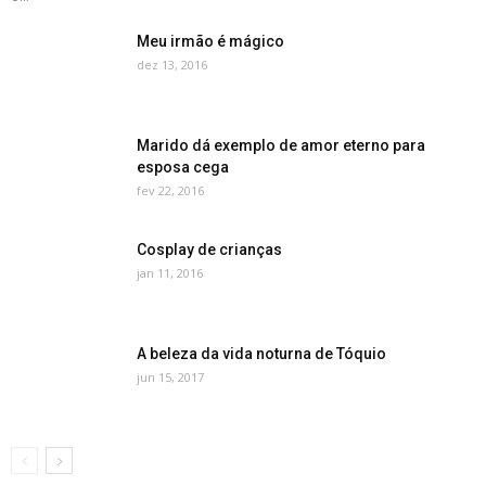
Meu irmão é mágico
dez 13, 2016
Marido dá exemplo de amor eterno para
esposa cega
fev 22, 2016
Cosplay de crianças
jan 11, 2016
A beleza da vida noturna de Tóquio
jun 15, 2017