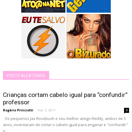
POSTS ALEATÓRIOS
Crianças cortam cabelo igual para “confundir”
professor
Rogério Princiotti
-
mar 3, 2017
0
Os pequenos Jax Rosebush e seu melhor amigo Reddy, ambos de 5
anos, inventaram de cortar o cabelo igual para enganar e "confundir"
o...