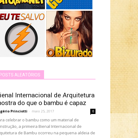
POSTS ALEATÓRIOS
ienal Internacional de Arquitetura
ostra do que o bambu é capaz
gério Princiotti
-
maio 25, 2017
0
ra celebrar o bambu como um material de
nstrução, a primeira Bienal Internacional de
quitetura de Bambu ocorreu na pequena aldeia de