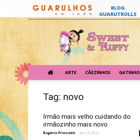
Sweet
&
Fluffy
ARTE
CÃEZINHOS
GATINHO
Tag: novo
Irmão mais velho cuidando do
irmãozinho mais novo
Rogério Princiotti
-
jan 14, 2016