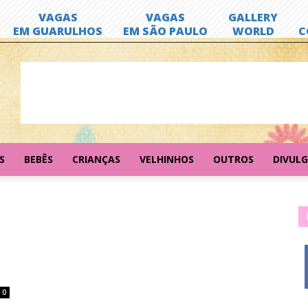
S
BEBÊS
CRIANÇAS
VELHINHOS
OUTROS
DIVUL
0