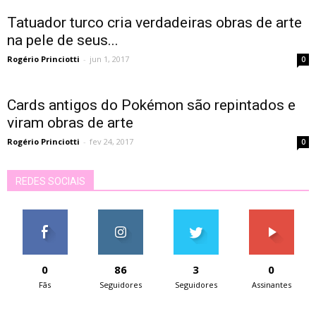
Tatuador turco cria verdadeiras obras de arte
na pele de seus...
Rogério Princiotti
-
jun 1, 2017
0
Cards antigos do Pokémon são repintados e
viram obras de arte
Rogério Princiotti
-
fev 24, 2017
0
REDES SOCIAIS
0
86
3
0
Fãs
Seguidores
Seguidores
Assinantes