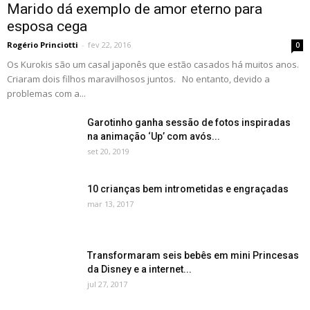
Marido dá exemplo de amor eterno para
esposa cega
Rogério Princiotti
-
fev 22, 2016
0
Os Kurokis são um casal japonês que estão casados há muitos anos.
Criaram dois filhos maravilhosos juntos. No entanto, devido a
problemas com a...
Garotinho ganha sessão de fotos inspiradas
na animação ‘Up’ com avós...
set 20, 2019
10 crianças bem intrometidas e engraçadas
mar 13, 2017
Transformaram seis bebês em mini Princesas
da Disney e a internet...
jul 27, 2017