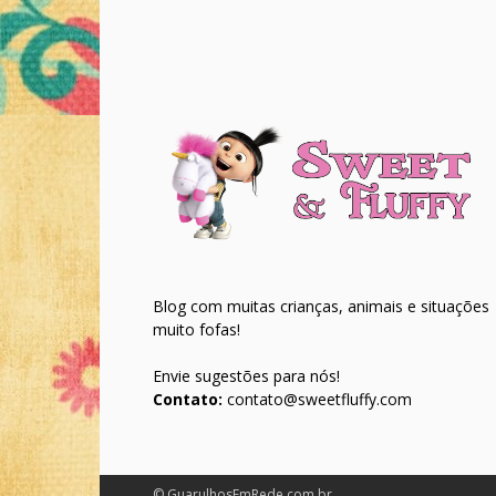
Blog com muitas crianças, animais e situações
muito fofas!
Envie sugestões para nós!
Contato:
contato@sweetfluffy.com
© GuarulhosEmRede.com.br