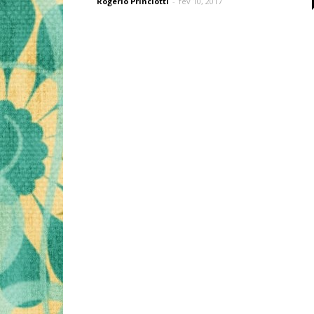
Rogério Princiotti
-
fev 10, 2017