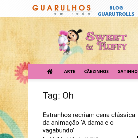
Sweet
&
Fluffy
ARTE
CÃEZINHOS
GATINHO
Tag: Oh
Estranhos recriam cena clássica
da animação ‘A dama e o
vagabundo’