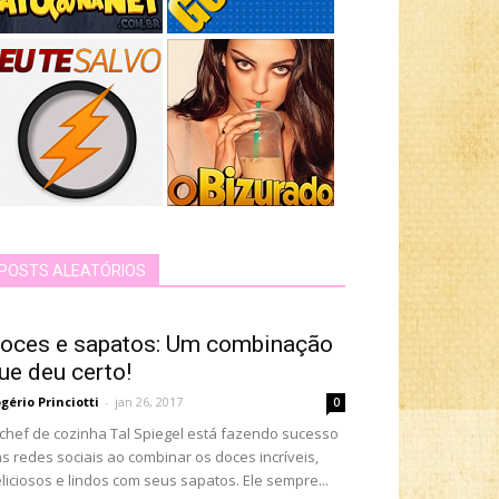
POSTS ALEATÓRIOS
oces e sapatos: Um combinação
ue deu certo!
gério Princiotti
-
jan 26, 2017
0
chef de cozinha Tal Spiegel está fazendo sucesso
s redes sociais ao combinar os doces incríveis,
liciosos e lindos com seus sapatos. Ele sempre...