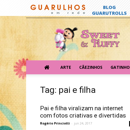
Sweet
&
Fluffy
ARTE
CÃEZINHOS
GATINHO
Tag: pai e filha
Pai e filha viralizam na internet
com fotos criativas e divertidas
Rogério Princiotti
-
jun 24, 2017