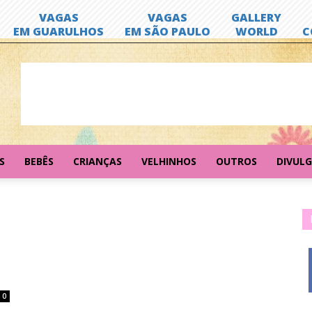
S
BEBÊS
CRIANÇAS
VELHINHOS
OUTROS
DIVUL
0