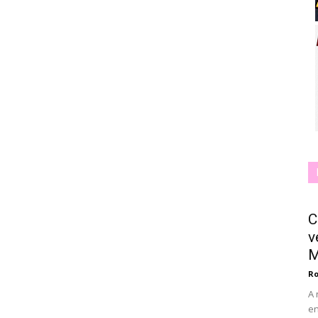
C
v
M
Ro
A 
en