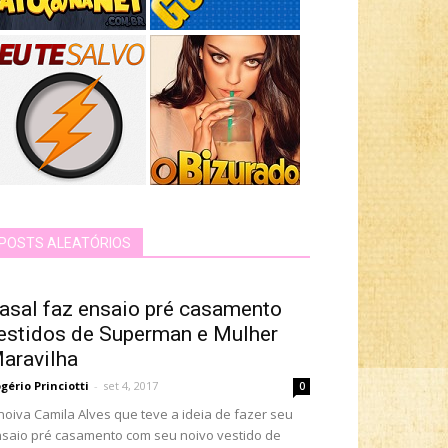
POSTS ALEATÓRIOS
asal faz ensaio pré casamento
estidos de Superman e Mulher
aravilha
gério Princiotti
-
set 4, 2017
0
noiva Camila Alves que teve a ideia de fazer seu
saio pré casamento com seu noivo vestido de