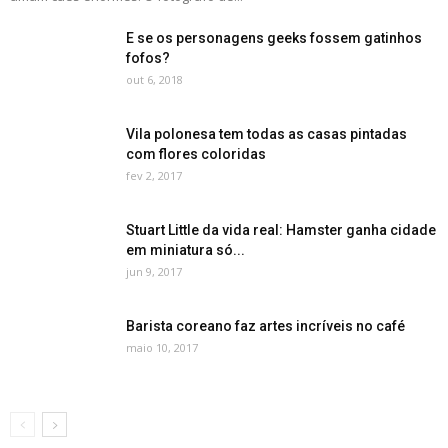
E se os personagens geeks fossem gatinhos
fofos?
out 6, 2018
Vila polonesa tem todas as casas pintadas
com flores coloridas
fev 2, 2017
Stuart Little da vida real: Hamster ganha cidade
em miniatura só...
jun 9, 2017
Barista coreano faz artes incríveis no café
maio 10, 2017