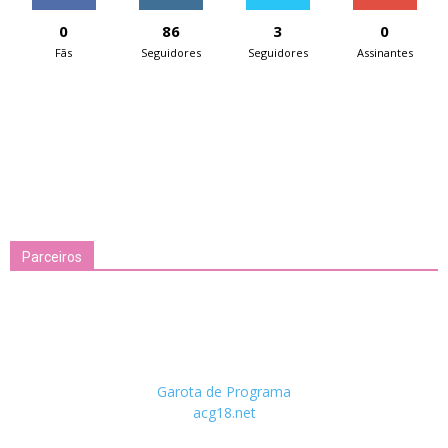
0
86
3
0
Fãs
Seguidores
Seguidores
Assinantes
Parceiros
Garota de Programa
acg18.net