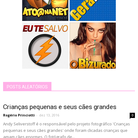
POSTS ALEATÓRIOS
Crianças pequenas e seus cães grandes
Rogério Princiotti
-
dez 13, 2016
0
Andy Seliverstoff é o responsável pelo projeto fotográfico 'Crianças
pequenas e seus cães grandes' onde foram clicadas crianças que
amam cães enormes. O fotógrafo de...