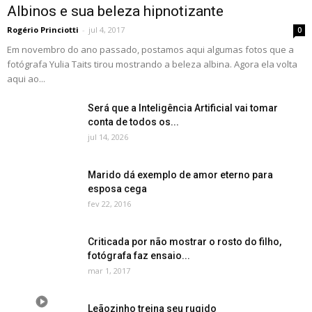
Albinos e sua beleza hipnotizante
Rogério Princiotti
-
jul 4, 2017
0
Em novembro do ano passado, postamos aqui algumas fotos que a
fotógrafa Yulia Taits tirou mostrando a beleza albina. Agora ela volta
aqui ao...
Será que a Inteligência Artificial vai tomar
conta de todos os...
jul 14, 2026
Marido dá exemplo de amor eterno para
esposa cega
fev 22, 2016
Criticada por não mostrar o rosto do filho,
fotógrafa faz ensaio...
mar 1, 2017
Leãozinho treina seu rugido