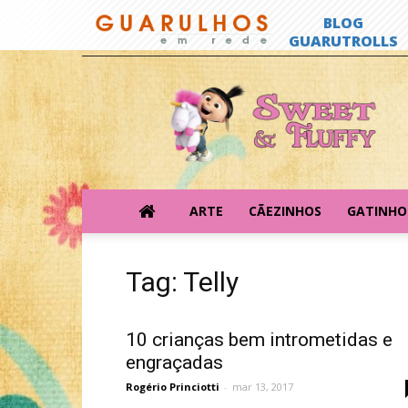
Sweet
&
Fluffy
ARTE
CÃEZINHOS
GATINHO
Tag: Telly
10 crianças bem intrometidas e
engraçadas
Rogério Princiotti
-
mar 13, 2017