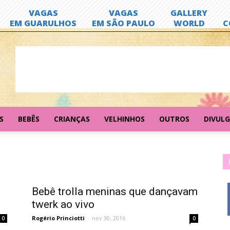
S
BEBÊS
CRIANÇAS
VELHINHOS
OUTROS
DIVUL
Bebê trolla meninas que dançavam
twerk ao vivo
Rogério Princiotti
-
nov 30, 2016
0
0