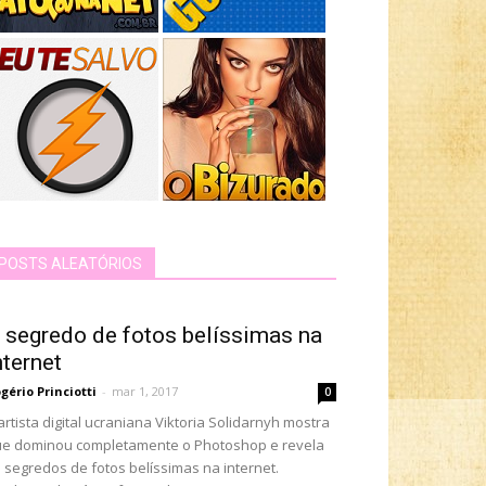
POSTS ALEATÓRIOS
 segredo de fotos belíssimas na
nternet
gério Princiotti
-
mar 1, 2017
0
artista digital ucraniana Viktoria Solidarnyh mostra
e dominou completamente o Photoshop e revela
 segredos de fotos belíssimas na internet.