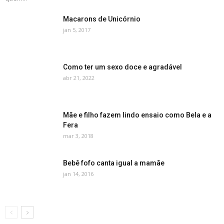
Macarons de Unicórnio
jan 5, 2017
Como ter um sexo doce e agradável
abr 21, 2022
Mãe e filho fazem lindo ensaio como Bela e a
Fera
mar 3, 2018
Bebê fofo canta igual a mamãe
jan 14, 2016