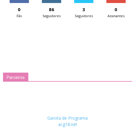
0
86
3
0
Fãs
Seguidores
Seguidores
Assinantes
Parceiros
Garota de Programa
acg18.net