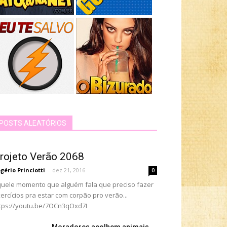
POSTS ALEATÓRIOS
rojeto Verão 2068
gério Princiotti
-
dez 21, 2016
0
uele momento que alguém fala que preciso fazer
ercícios pra estar com corpão pro verão...
tps://youtu.be/7OCn3qOxd7I