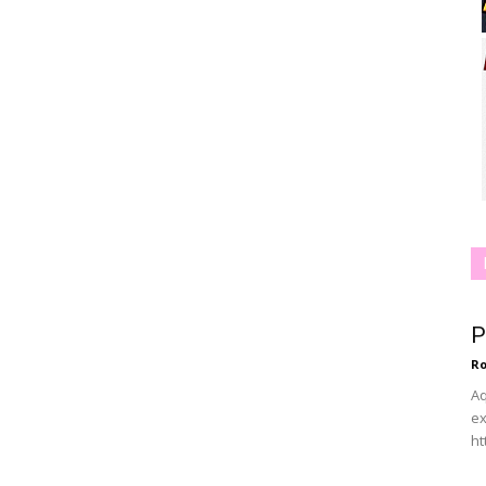
P
Ro
Aq
ex
ht