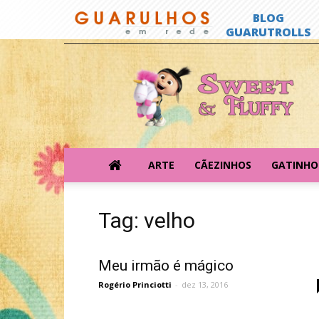
Sweet
&
Fluffy
ARTE
CÃEZINHOS
GATINHO
Tag: velho
Meu irmão é mágico
Rogério Princiotti
-
dez 13, 2016