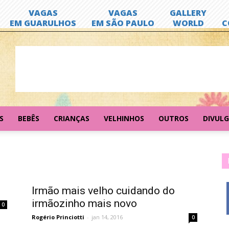
S
BEBÊS
CRIANÇAS
VELHINHOS
OUTROS
DIVUL
Irmão mais velho cuidando do
irmãozinho mais novo
0
Rogério Princiotti
-
jan 14, 2016
0