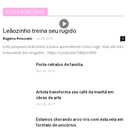
POSTS ALEATÓRIOS
Leãozinho treina seu rugido
Rogério Princiotti
-
nov 8, 2016
0
Este pequeno leãozinho estava aprendendo como rugir, mas ele não
bota medo em ninguém... https://youtu.be/S85JsVztFI0
Porta-retratos de família
dez 28, 2016
Artista transforma seu café da manhã em
obras de arte
dez 28, 2017
Estamos chorando arco-íris com esta vela em
formato de unicórnio