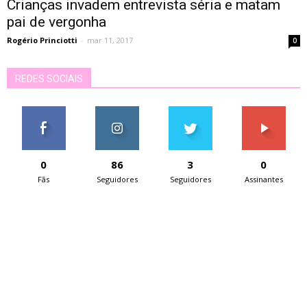
Crianças invadem entrevista séria e matam
pai de vergonha
Rogério Princiotti
-
mar 11, 2017
0
REDES SOCIAIS
0
86
3
0
Fãs
Seguidores
Seguidores
Assinantes