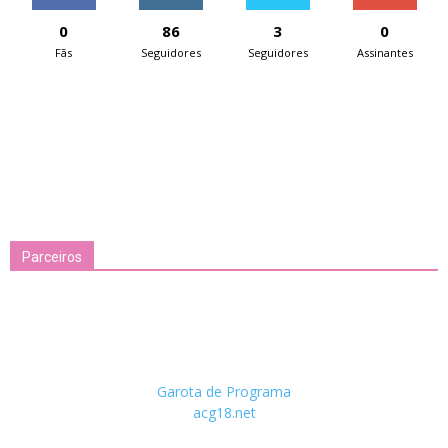
0
86
3
0
Fãs
Seguidores
Seguidores
Assinantes
Parceiros
Garota de Programa
acg18.net