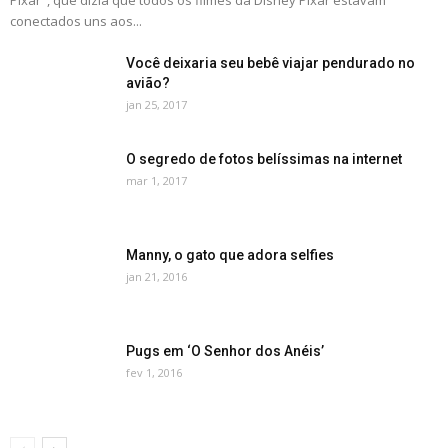
Pixar", que dizia que todos os filmes da Disney Pixar estavam
conectados uns aos...
Você deixaria seu bebê viajar pendurado no
avião?
jan 25, 2017
O segredo de fotos belíssimas na internet
mar 1, 2017
Manny, o gato que adora selfies
jan 21, 2016
Pugs em ‘O Senhor dos Anéis’
fev 1, 2016