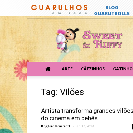
Sweet
&
Fluffy
ARTE
CÃEZINHOS
GATINHO
Tag: Vilões
Artista transforma grandes vilõe
do cinema em bebês
Rogério Princiotti
-
jan 17, 2018