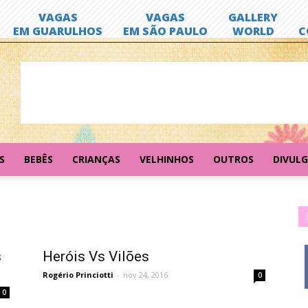
S
BEBÊS
CRIANÇAS
VELHINHOS
OUTROS
DIVUL
s
Heróis Vs Vilões
Rogério Princiotti
-
nov 24, 2016
0
0