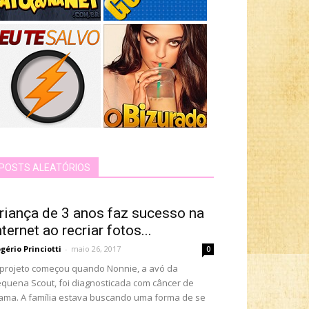
POSTS ALEATÓRIOS
riança de 3 anos faz sucesso na
nternet ao recriar fotos...
gério Princiotti
-
maio 26, 2017
0
projeto começou quando Nonnie, a avó da
quena Scout, foi diagnosticada com câncer de
ma. A família estava buscando uma forma de se