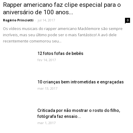
Rapper americano faz clipe especial para o
aniversário de 100 anos...
Rogério Princiotti
-
jul 14, 2017
0
Os vídeos musicais do rapper americano Macklemore são sempre
incríveis, mas seu último pode ser o mais fantástico! A avó dele
recentemente comemorou seu...
12 fotos fofas de bebês
fev 14, 2017
10 crianças bem intrometidas e engraçadas
mar 13, 2017
Criticada por não mostrar o rosto do filho,
fotógrafa faz ensaio...
mar 1, 2017