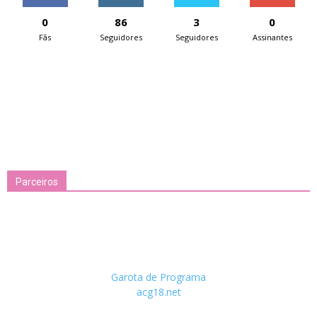
0
86
3
0
Fãs
Seguidores
Seguidores
Assinantes
Parceiros
Garota de Programa
acg18.net