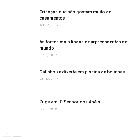
Crianças que não gostam muito de
casamentos
set 22, 2017
As fontes mais lindas e surpreendentes do
mundo
jun 6, 2017
Gatinho se diverte em piscina de bolinhas
jan 12, 2016
Pugs em ‘O Senhor dos Anéis’
fev 1, 2016