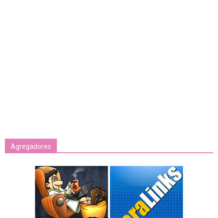
Agregadores