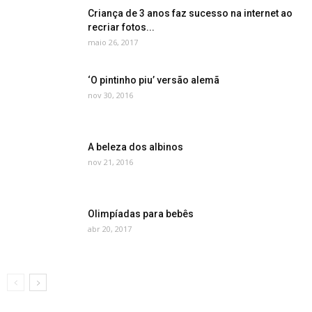
Criança de 3 anos faz sucesso na internet ao
recriar fotos...
maio 26, 2017
‘O pintinho piu’ versão alemã
nov 30, 2016
A beleza dos albinos
nov 21, 2016
Olimpíadas para bebês
abr 20, 2017