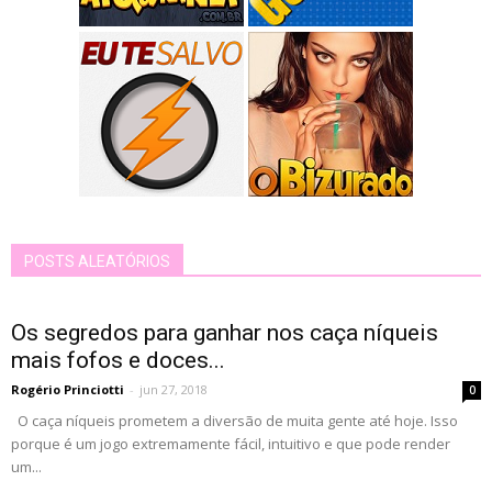
POSTS ALEATÓRIOS
Os segredos para ganhar nos caça níqueis
mais fofos e doces...
Rogério Princiotti
-
jun 27, 2018
0
O caça níqueis prometem a diversão de muita gente até hoje. Isso
porque é um jogo extremamente fácil, intuitivo e que pode render
um...