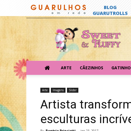
Sweet
&
Fluffy
ARTE
CÃEZINHOS
GATINHO
Arte
Imagens
Slider
Artista transfor
esculturas incrív
By
Rogério Princiotti
-
jan 23, 2017