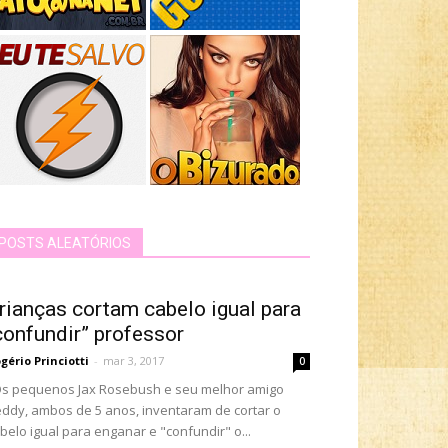
POSTS ALEATÓRIOS
rianças cortam cabelo igual para
confundir” professor
gério Princiotti
-
mar 3, 2017
0
 pequenos Jax Rosebush e seu melhor amigo
ddy, ambos de 5 anos, inventaram de cortar o
belo igual para enganar e "confundir" o...