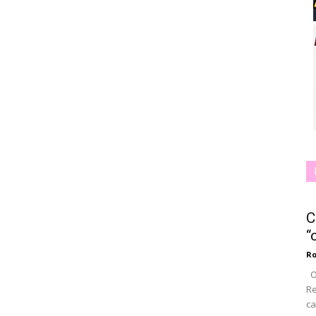
C
“
Ro
Os
Re
ca