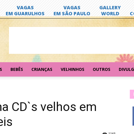
S
BEBÊS
CRIANÇAS
VELHINHOS
OUTROS
DIVUL
ma CD`s velhos em
eis
1165