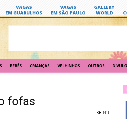
S
BEBÊS
CRIANÇAS
VELHINHOS
OUTROS
DIVUL
o fofas
1418