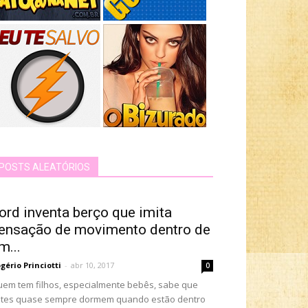
POSTS ALEATÓRIOS
ord inventa berço que imita
ensação de movimento dentro de
m...
gério Princiotti
-
abr 10, 2017
0
em tem filhos, especialmente bebês, sabe que
tes quase sempre dormem quando estão dentro