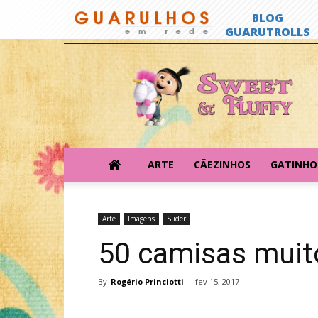
Sweet
&
Fluffy
ARTE
CÃEZINHOS
GATINHO
Arte
Imagens
Slider
50 camisas muit
By
Rogério Princiotti
-
fev 15, 2017