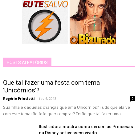
POSTS ALEATÓRIOS
Que tal fazer uma festa com tema
‘Unicórnios’?
Rogério Princiotti
-
fev 6, 2018
0
Sua filha é daquelas crianças que ama Unicórnios? Tudo que ela vê
com este tema tão fofo quer comprar? Então que tal fazer uma...
Ilustradora mostra como seriam as Princesas
da Disney se tivessem vivido...