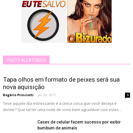
POSTS ALEATÓRIOS
Tapa olhos em formato de peixes será sua
nova aquisição
Rogério Princiotti
-
jan 30, 2017
0
Teve aquele dia estressante e a única coisa que você deseja é
dormir? Que tal ter uma noite de sono bem agradável com estes...
Cases de celular fazem sucesso por exibir
bumbum de animais