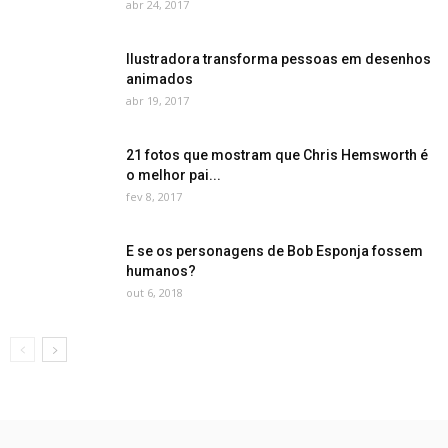
abr 24, 2017
Ilustradora transforma pessoas em desenhos
animados
abr 19, 2017
21 fotos que mostram que Chris Hemsworth é
o melhor pai...
fev 8, 2017
E se os personagens de Bob Esponja fossem
humanos?
out 6, 2018