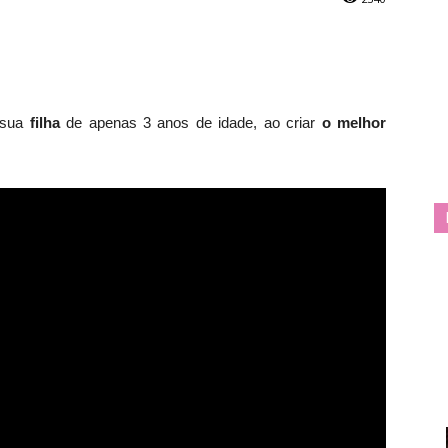
 sua
filha
de apenas 3 anos de idade, ao criar
o melhor