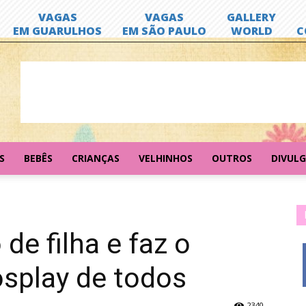
S
BEBÊS
CRIANÇAS
VELHINHOS
OUTROS
DIVUL
 de filha e faz o
osplay de todos
2340