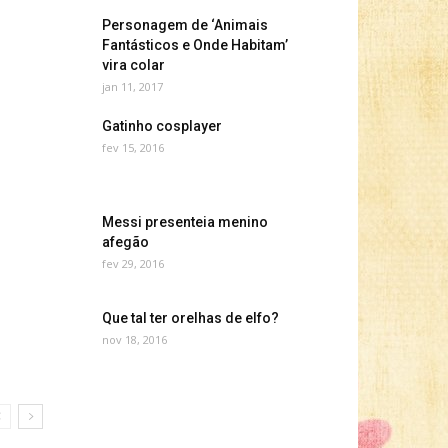
Personagem de ‘Animais
Fantásticos e Onde Habitam’
vira colar
jan 11, 2017
Gatinho cosplayer
fev 15, 2016
Messi presenteia menino
afegão
fev 29, 2016
Que tal ter orelhas de elfo?
nov 18, 2016