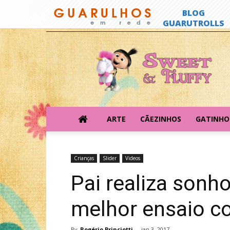
Sweet
&
Fluffy
ARTE
CÃEZINHOS
GATINHO
Crianças
Slider
Videos
Pai realiza sonho
melhor ensaio c
By
Rogério Princiotti
-
jan 3, 2017