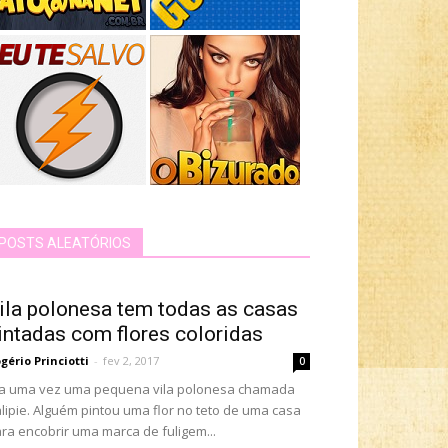
POSTS ALEATÓRIOS
ila polonesa tem todas as casas
intadas com flores coloridas
gério Princiotti
-
fev 2, 2017
0
a uma vez uma pequena vila polonesa chamada
lipie. Alguém pintou uma flor no teto de uma casa
ra encobrir uma marca de fuligem...