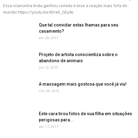
Essa criancinha linda ganhou comida e teve a reação mais fofa do
mundo! https://youtu.be/tDreE_GEy8s
Que tal convidar estas lhamas para seu
casamento?
abr 28, 2017
Projeto de artista conscientiza sobre o
abandono de animais
jun 12, 2019
A massagem mais gostosa que você já viu!
nov 28, 2016
Este cara tirou fotos de sua filha em situações
perigosas para...
abr 17, 2017