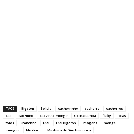
TAGS
Bigotón
Bolivia
cachorrinho
cachorro
cachorros
cão
cãozinho
cãozinho monge
Cochabamba
fluffy
fofas
fofos
Francisco
Frei
Frei Bigotón
imagens
monge
monges
Mosteiro
Mosteiro de São Francisco