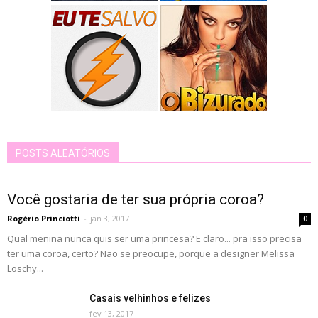
POSTS ALEATÓRIOS
Você gostaria de ter sua própria coroa?
Rogério Princiotti
-
jan 3, 2017
0
Qual menina nunca quis ser uma princesa? E claro... pra isso precisa
ter uma coroa, certo? Não se preocupe, porque a designer Melissa
Loschy...
Casais velhinhos e felizes
fev 13, 2017