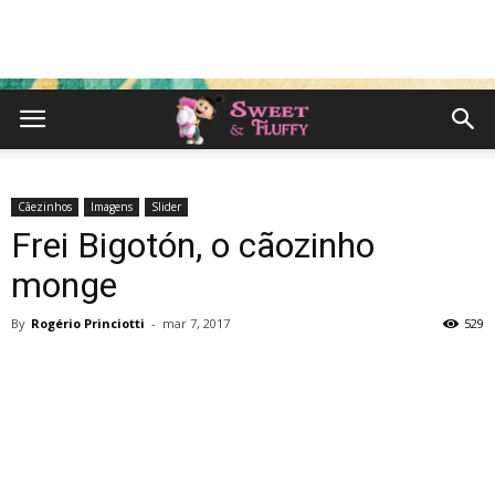
Cãezinhos
Imagens
Slider
Frei Bigotón, o cãozinho
monge
By
Rogério Princiotti
-
mar 7, 2017
529