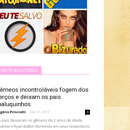
POSTS ALEATÓRIOS
êmeos incontroláveis fogem dos
erços e deixam os pais
aluquinhos
gério Princiotti
-
mar 21, 2017
0
 pais deixaram os gêmeos de 2 anos de idade,
drew e Ryan Balkin dormindo em seus respectivos