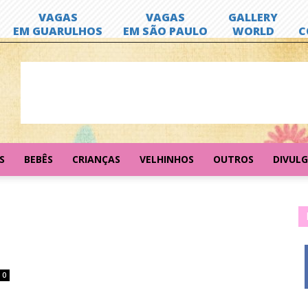
S
BEBÊS
CRIANÇAS
VELHINHOS
OUTROS
DIVUL
0