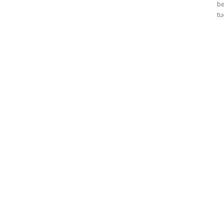
be
tu