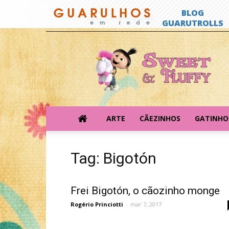
Sweet
&
Fluffy
ARTE
CÃEZINHOS
GATINHO
Tag: Bigotón
Frei Bigotón, o cãozinho monge
Rogério Princiotti
-
mar 7, 2017