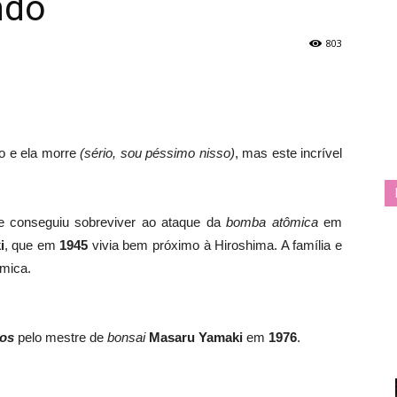
ndo
803
o e ela morre
(sério, sou péssimo nisso)
, mas este incrível
 e conseguiu sobreviver ao ataque da
bomba atômica
em
i
, que em
1945
vivia bem próximo à Hiroshima. A família e
mica.
dos
pelo mestre de
bonsai
Masaru Yamaki
em
1976
.