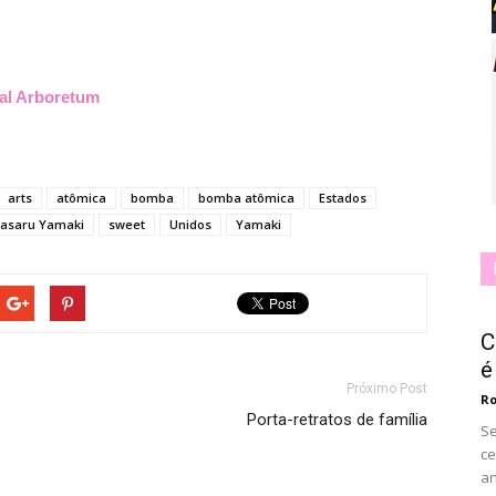
al Arboretum
arts
atômica
bomba
bomba atômica
Estados
asaru Yamaki
sweet
Unidos
Yamaki
C
é
Próximo Post
Ro
Porta-retratos de família
Se
ce
an