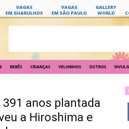
S
BEBÊS
CRIANÇAS
VELHINHOS
OUTROS
DIVUL
e 391 anos plantada
veu a Hiroshima e