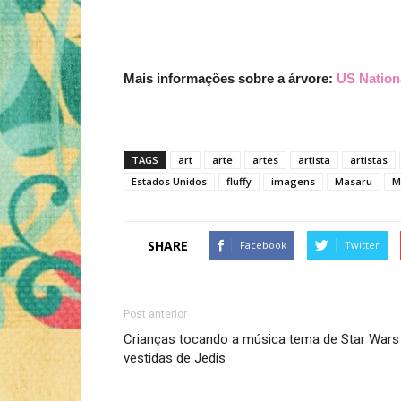
Mais informações sobre a árvore:
US Nation
TAGS
art
arte
artes
artista
artistas
Estados Unidos
fluffy
imagens
Masaru
M
SHARE
Facebook
Twitter
Post anterior
Crianças tocando a música tema de Star Wars
vestidas de Jedis