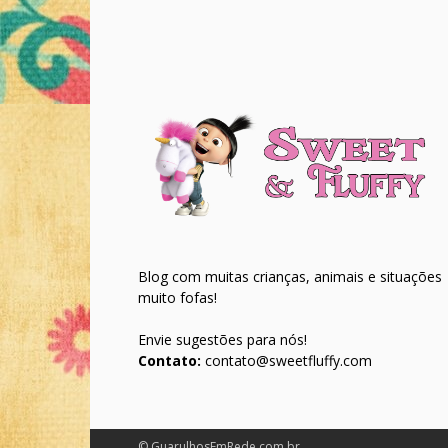
Blog com muitas crianças, animais e situações
muito fofas!
Envie sugestões para nós!
Contato:
contato@sweetfluffy.com
© GuarulhosEmRede.com.br