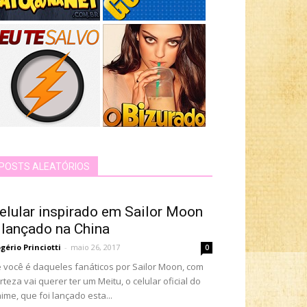
POSTS ALEATÓRIOS
elular inspirado em Sailor Moon
 lançado na China
gério Princiotti
-
maio 26, 2017
0
 você é daqueles fanáticos por Sailor Moon, com
rteza vai querer ter um Meitu, o celular oficial do
ime, que foi lançado esta...