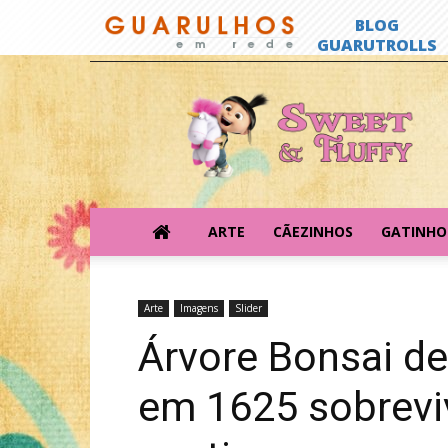
Sweet
&
Fluffy
ARTE
CÃEZINHOS
GATINHO
Arte
Imagens
Slider
Árvore Bonsai d
em 1625 sobrevi