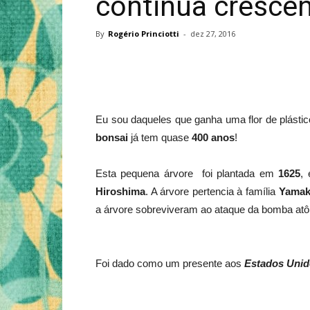
continua cresce
By
Rogério Princiotti
-
dez 27, 2016
Eu sou daqueles que ganha uma flor de plástic
bonsai
já tem quase
400 anos
!
Esta pequena árvore foi plantada em
1625
,
Hiroshima
. A árvore pertencia à família
Yamak
a árvore sobreviveram ao ataque da bomba atô
Foi dado como um presente aos
Estados Uni