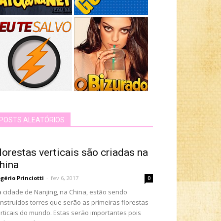
POSTS ALEATÓRIOS
lorestas verticais são criadas na
hina
gério Princiotti
-
fev 6, 2017
0
 cidade de Nanjing, na China, estão sendo
nstruídos torres que serão as primeiras florestas
rticais do mundo. Estas serão importantes pois