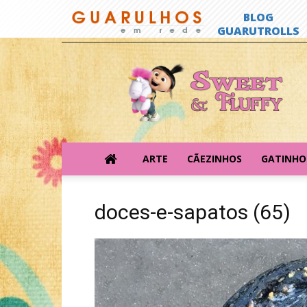
Sweet
&
Fluffy
ARTE
CÃEZINHOS
GATINHO
doces-e-sapatos (65)