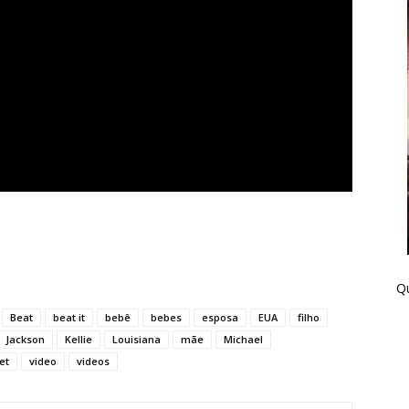
Qu
Beat
beat it
bebê
bebes
esposa
EUA
filho
Jackson
Kellie
Louisiana
mãe
Michael
et
video
videos