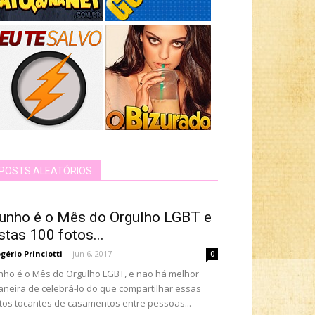
POSTS ALEATÓRIOS
unho é o Mês do Orgulho LGBT e
stas 100 fotos...
gério Princiotti
-
jun 6, 2017
0
nho é o Mês do Orgulho LGBT, e não há melhor
neira de celebrá-lo do que compartilhar essas
tos tocantes de casamentos entre pessoas...