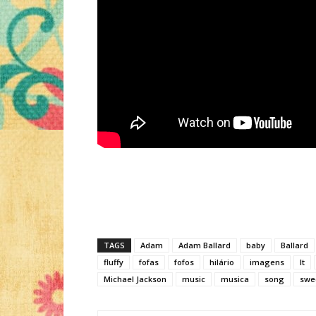
TAGS
Adam
Adam Ballard
baby
Ballard
fluffy
fofas
fofos
hilário
imagens
It
Michael Jackson
music
musica
song
swe