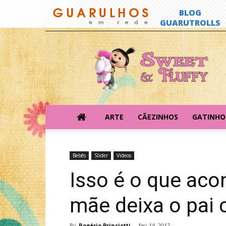
Sweet
&
Fluffy
ARTE
CÃEZINHOS
GATINHO
Bebês
Slider
Videos
Isso é o que ac
mãe deixa o pai c
By
Rogério Princiotti
-
fev 14, 2017