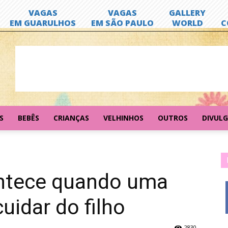
S
BEBÊS
CRIANÇAS
VELHINHOS
OUTROS
DIVUL
ontece quando uma
uidar do filho
2830