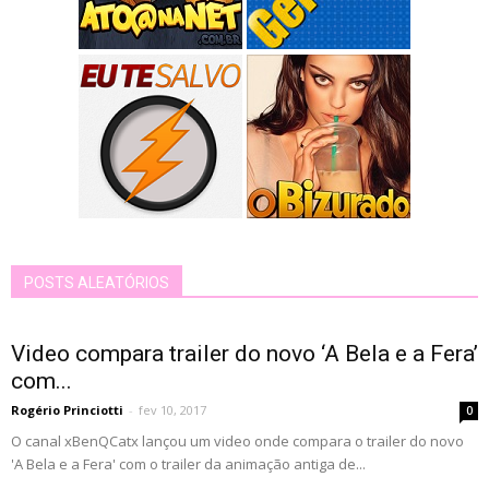
POSTS ALEATÓRIOS
Video compara trailer do novo ‘A Bela e a Fera’
com...
Rogério Princiotti
-
fev 10, 2017
0
O canal xBenQCatx lançou um video onde compara o trailer do novo
'A Bela e a Fera' com o trailer da animação antiga de...