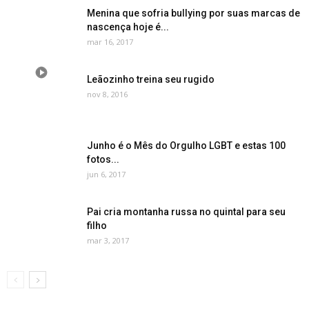
Menina que sofria bullying por suas marcas de
nascença hoje é...
mar 16, 2017
Leãozinho treina seu rugido
nov 8, 2016
Junho é o Mês do Orgulho LGBT e estas 100
fotos...
jun 6, 2017
Pai cria montanha russa no quintal para seu
filho
mar 3, 2017