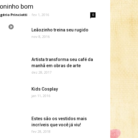
oninho bom
gério Princiotti
-
fev 1, 2016
0
Leãozinho treina seu rugido
nov 8, 2016
Artista transforma seu café da
manhã em obras de arte
dez 28, 2017
Kids Cosplay
jan 11, 2016
Estes são os vestidos mais
incríveis que você já viu!
fev 28, 2018