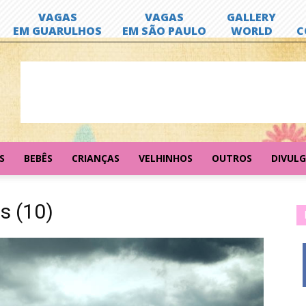
S
BEBÊS
CRIANÇAS
VELHINHOS
OUTROS
DIVUL
s (10)