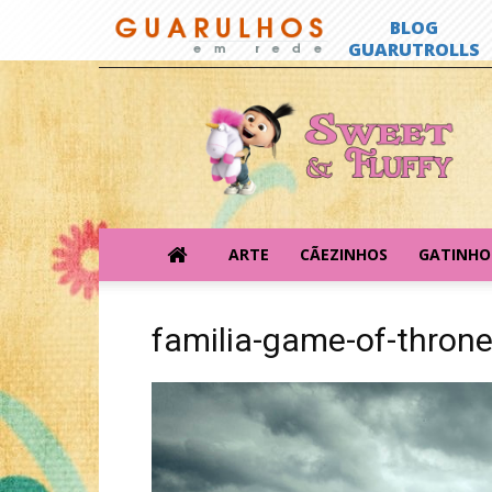
Sweet
&
Fluffy
ARTE
CÃEZINHOS
GATINHO
familia-game-of-throne