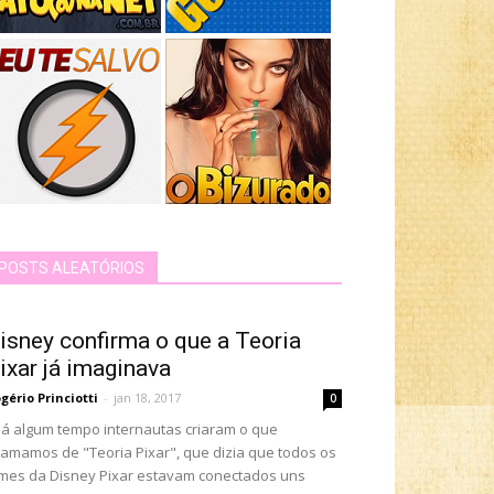
POSTS ALEATÓRIOS
isney confirma o que a Teoria
ixar já imaginava
gério Princiotti
-
jan 18, 2017
0
 algum tempo internautas criaram o que
amamos de "Teoria Pixar", que dizia que todos os
lmes da Disney Pixar estavam conectados uns