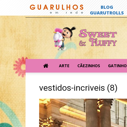
Sweet
&
Fluffy
ARTE
CÃEZINHOS
GATINHO
vestidos-incriveis (8)