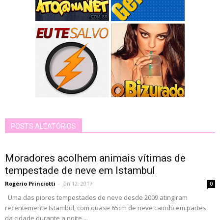
POSTS ALEATÓRIOS
Moradores acolhem animais vítimas de
tempestade de neve em Istambul
Rogério Princiotti
-
jan 12, 2017
0
Uma das piores tempestades de neve desde 2009 atingiram
recentemente Istambul, com quase 65cm de neve caindo em partes
da cidade durante a noite,...