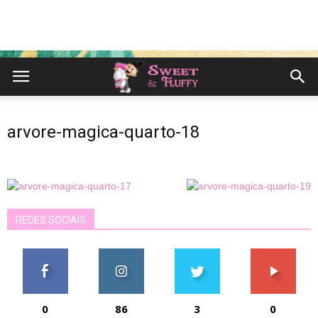
arvore-magica-quarto-18
REDES SOCIAIS
0
86
3
0