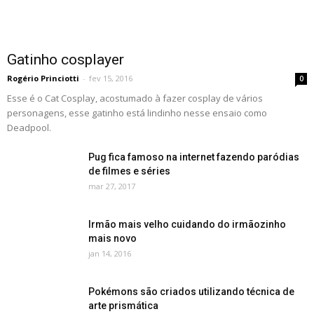
Gatinho cosplayer
Rogério Princiotti
-
fev 15, 2016
0
Esse é o Cat Cosplay, acostumado à fazer cosplay de vários
personagens, esse gatinho está lindinho nesse ensaio como
Deadpool.
Pug fica famoso na internet fazendo paródias
de filmes e séries
mar 27, 2017
Irmão mais velho cuidando do irmãozinho
mais novo
jan 14, 2016
Pokémons são criados utilizando técnica de
arte prismática